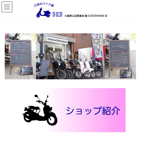
コ
ナ
ン
ビ
テ
ゲ
ン
ー
ツ
シ
へ
ョ
ス
ン
キ
に
ッ
移
プ
動