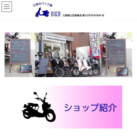
コ
ナ
ン
ビ
テ
ゲ
ン
ー
ツ
シ
へ
ョ
ス
ン
キ
に
ッ
移
プ
動