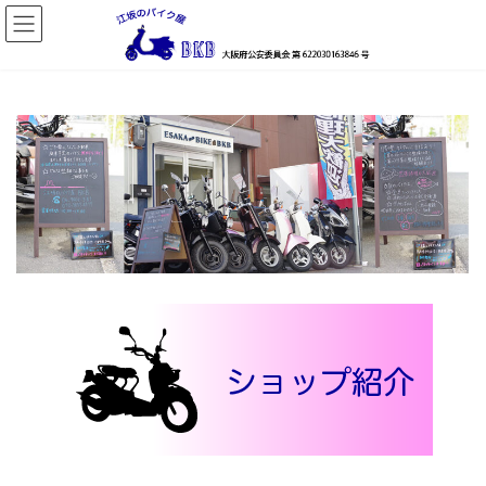
コ
ナ
ン
ビ
テ
ゲ
ン
ー
ツ
シ
へ
ョ
ス
ン
キ
に
ッ
移
プ
動