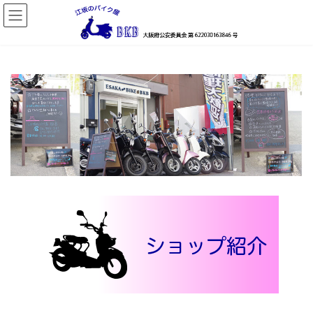
コ
ナ
ン
ビ
テ
ゲ
ン
ー
ツ
シ
へ
ョ
ス
ン
キ
に
ッ
移
プ
動