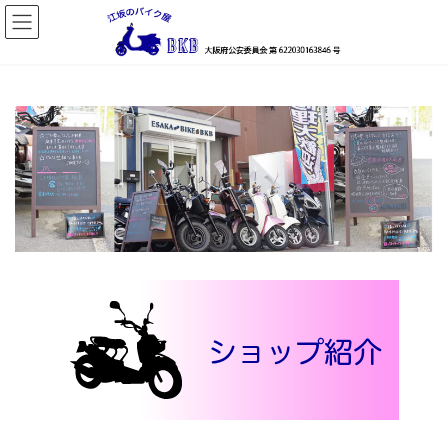
コ
ナ
ン
ビ
テ
ゲ
ン
ー
ツ
シ
へ
ョ
ス
ン
キ
に
ッ
移
プ
動