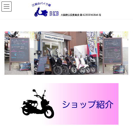
コ
ナ
ン
ビ
テ
ゲ
ン
ー
ツ
シ
へ
ョ
ス
ン
キ
に
ッ
移
プ
動