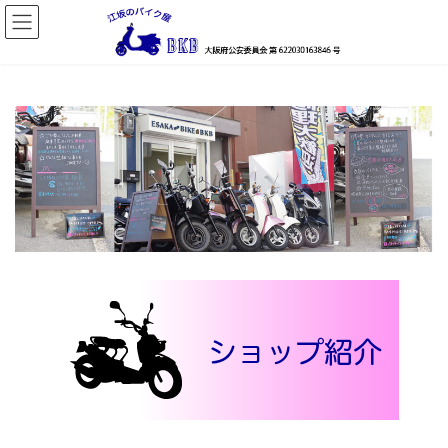
コ
ナ
ン
ビ
テ
ゲ
ン
ー
ツ
シ
へ
ョ
ス
ン
キ
に
ッ
移
プ
動