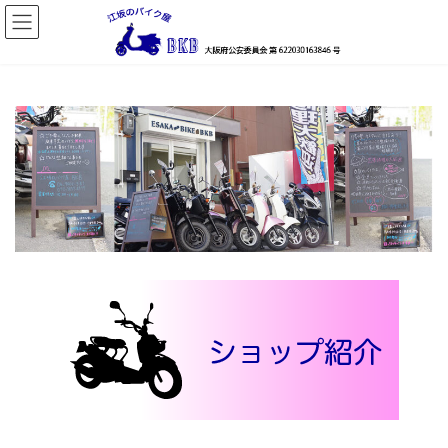
コ
ナ
ン
ビ
テ
ゲ
ン
ー
ツ
シ
へ
ョ
ス
ン
キ
に
ッ
移
プ
動