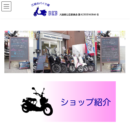
コ
ナ
ン
ビ
テ
ゲ
ン
ー
ツ
シ
へ
ョ
ス
ン
キ
に
ッ
移
プ
動