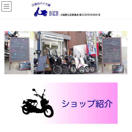
コ
ナ
ン
ビ
テ
ゲ
ン
ー
ツ
シ
へ
ョ
ス
ン
キ
に
ッ
移
プ
動