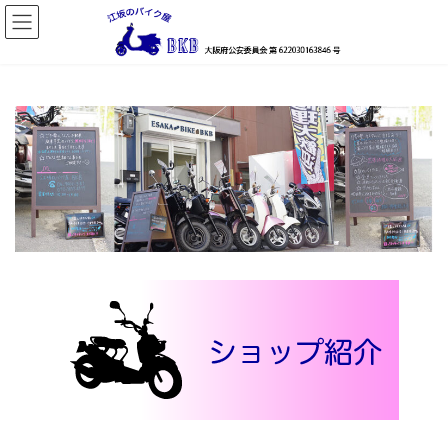
コ
ナ
ン
ビ
テ
ゲ
ン
ー
ツ
シ
へ
ョ
ス
ン
キ
に
ッ
移
プ
動