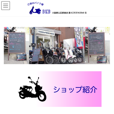
コ
ナ
ン
ビ
テ
ゲ
ン
ー
ツ
シ
へ
ョ
ス
ン
キ
に
ッ
移
プ
動