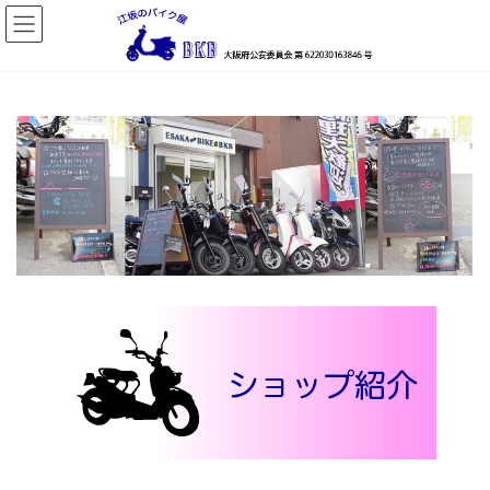
コ
ナ
ン
ビ
テ
ゲ
ン
ー
ツ
シ
へ
ョ
ス
ン
キ
に
ッ
移
プ
動