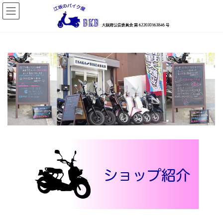
コ
ナ
ン
ビ
テ
ゲ
ン
ー
ツ
シ
へ
ョ
ス
ン
キ
に
ッ
移
プ
動