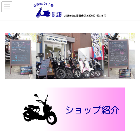
コ
ナ
ン
ビ
テ
ゲ
ン
ー
ツ
シ
へ
ョ
ス
ン
キ
に
ッ
移
プ
動