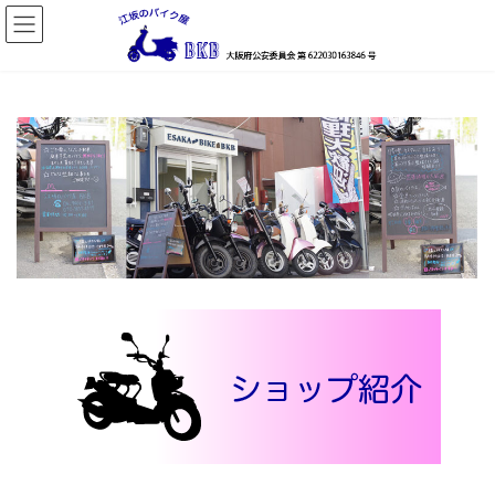
コ
ナ
ン
ビ
テ
ゲ
ン
ー
ツ
シ
へ
ョ
ス
ン
キ
に
ッ
移
プ
動