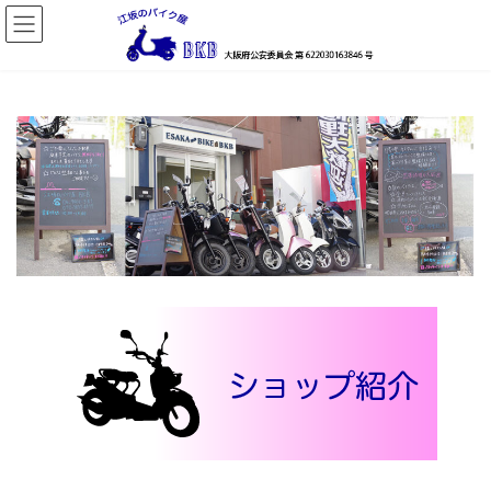
コ
ナ
ン
ビ
テ
ゲ
ン
ー
ツ
シ
へ
ョ
ス
ン
キ
に
ッ
移
プ
動