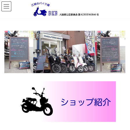
コ
ナ
ン
ビ
テ
ゲ
ン
ー
ツ
シ
へ
ョ
ス
ン
キ
に
ッ
移
プ
動