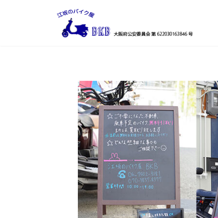
コ
ナ
ン
ビ
テ
ゲ
ン
ー
ツ
シ
へ
ョ
ス
ン
キ
に
ッ
移
プ
動