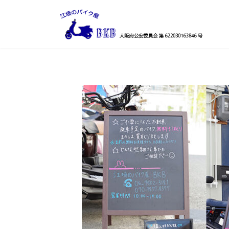
コ
ナ
ン
ビ
テ
ゲ
ン
ー
ツ
シ
へ
ョ
ス
ン
キ
に
ッ
移
プ
動