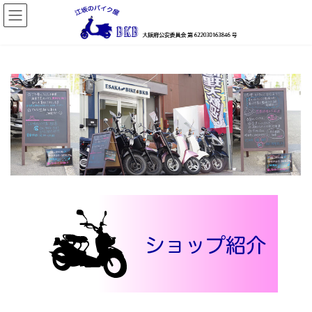
コ
ナ
ン
ビ
テ
ゲ
ン
ー
ツ
シ
へ
ョ
ス
ン
キ
に
ッ
移
プ
動