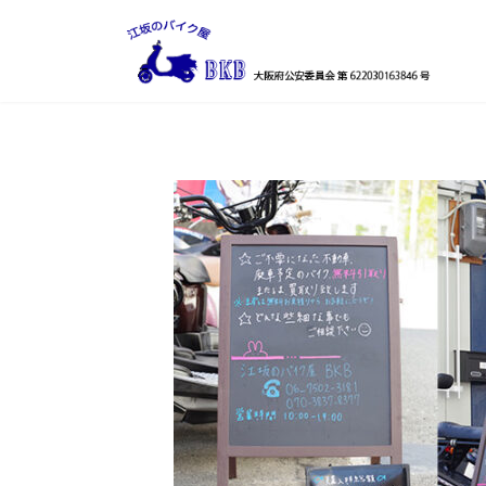
コ
ナ
ン
ビ
テ
ゲ
ン
ー
ツ
シ
へ
ョ
ス
ン
キ
に
ッ
移
プ
動