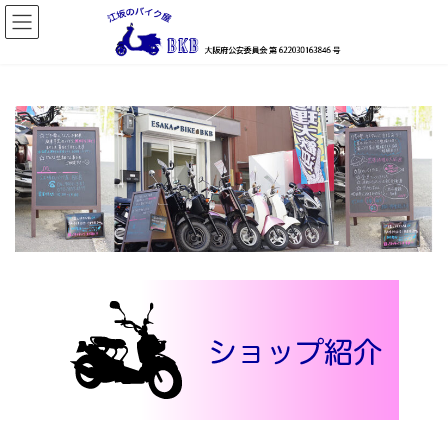
コ
ナ
ン
ビ
テ
ゲ
ン
ー
ツ
シ
へ
ョ
ス
ン
キ
に
ッ
移
プ
動