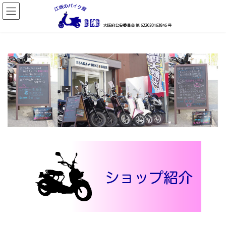
コ
ナ
ン
ビ
テ
ゲ
ン
ー
ツ
シ
へ
ョ
ス
ン
キ
に
ッ
移
プ
動