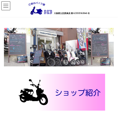
コ
ナ
ン
ビ
テ
ゲ
ン
ー
ツ
シ
へ
ョ
ス
ン
キ
に
ッ
移
プ
動