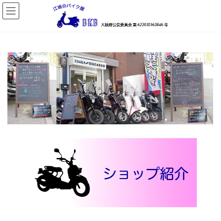
コ
ナ
ン
ビ
テ
ゲ
ン
ー
ツ
シ
へ
ョ
ス
ン
キ
に
ッ
移
プ
動