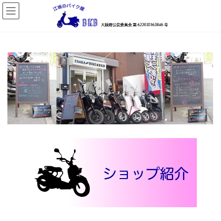
コ
ナ
ン
ビ
テ
ゲ
ン
ー
ツ
シ
へ
ョ
ス
ン
キ
に
ッ
移
プ
動