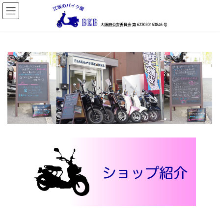
コ
ナ
ン
ビ
テ
ゲ
ン
ー
ツ
シ
へ
ョ
ス
ン
キ
に
ッ
移
プ
動