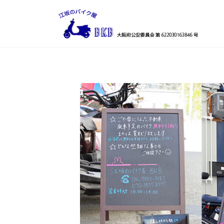
コ
ナ
ン
ビ
テ
ゲ
ン
ー
ツ
シ
へ
ョ
ス
ン
キ
に
ッ
移
プ
動