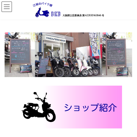
コ
ナ
ン
ビ
テ
ゲ
ン
ー
ツ
シ
へ
ョ
ス
ン
キ
に
ッ
移
プ
動