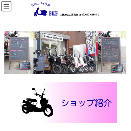
コ
ナ
ン
ビ
テ
ゲ
ン
ー
ツ
シ
へ
ョ
ス
ン
キ
に
ッ
移
プ
動