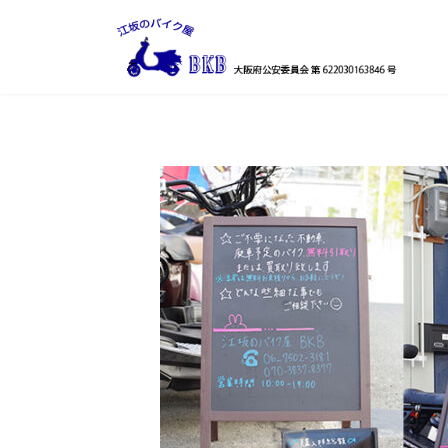
コ
ナ
ン
ビ
テ
ゲ
ン
ー
ツ
シ
へ
ョ
ス
ン
キ
に
ッ
移
プ
動