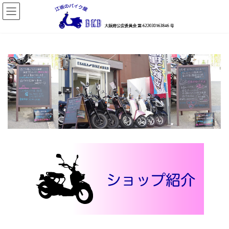
コ
ナ
ン
ビ
テ
ゲ
ン
ー
ツ
シ
へ
ョ
ス
ン
キ
に
ッ
移
プ
動