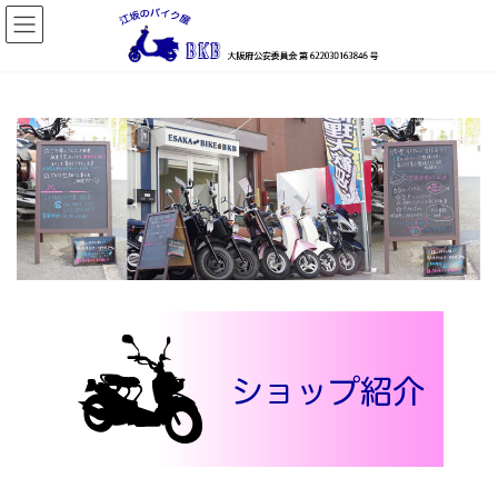
コ
ナ
ン
ビ
テ
ゲ
ン
ー
ツ
シ
へ
ョ
ス
ン
キ
に
ッ
移
プ
動