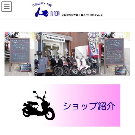
コ
ナ
ン
ビ
テ
ゲ
ン
ー
ツ
シ
へ
ョ
ス
ン
キ
に
ッ
移
プ
動