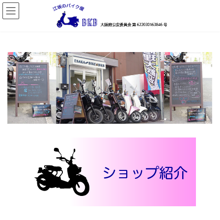
コ
ナ
ン
ビ
テ
ゲ
ン
ー
ツ
シ
へ
ョ
ス
ン
キ
に
ッ
移
プ
動