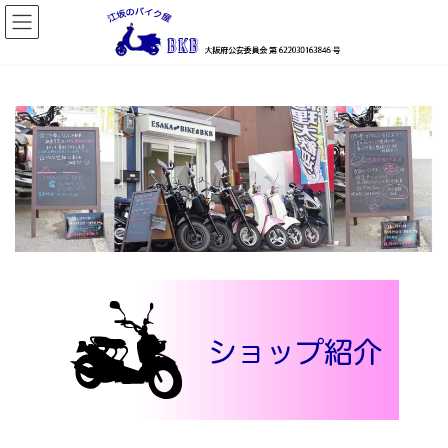
コ
ナ
ン
ビ
テ
ゲ
ン
ー
ツ
シ
へ
ョ
ス
ン
キ
に
ッ
移
プ
動