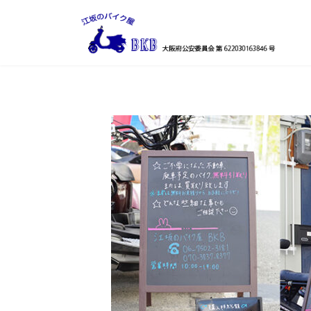
コ
ナ
ン
ビ
テ
ゲ
ン
ー
ツ
シ
へ
ョ
ス
ン
キ
に
ッ
移
プ
動