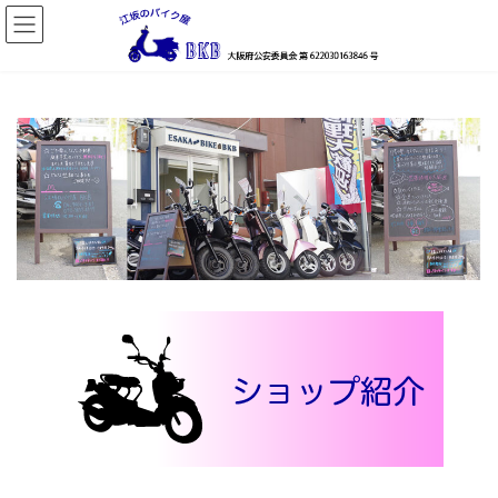
コ
ナ
ン
ビ
テ
ゲ
ン
ー
ツ
シ
へ
ョ
ス
ン
キ
に
ッ
移
プ
動