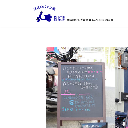
コ
ナ
ン
ビ
テ
ゲ
ン
ー
ツ
シ
へ
ョ
ス
ン
キ
に
ッ
移
プ
動