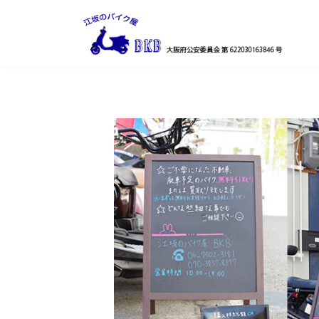
コ
ナ
ン
ビ
テ
ゲ
ン
ー
ツ
シ
へ
ョ
ス
ン
キ
に
ッ
移
プ
動