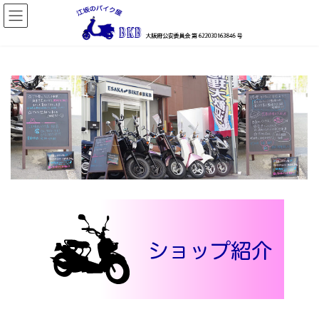
コ
ナ
ン
ビ
テ
ゲ
ン
ー
ツ
シ
へ
ョ
ス
ン
キ
に
ッ
移
プ
動