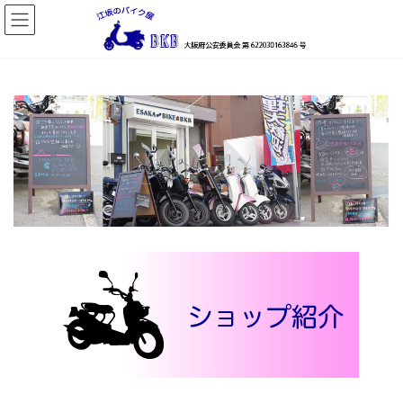
コ
ナ
ン
ビ
テ
ゲ
ン
ー
ツ
シ
へ
ョ
ス
ン
キ
に
ッ
移
プ
動