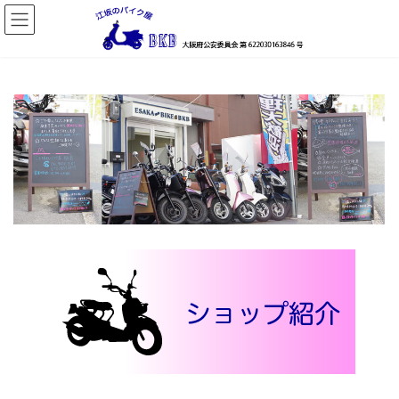
コ
ナ
ン
ビ
テ
ゲ
ン
ー
ツ
シ
へ
ョ
ス
ン
キ
に
ッ
移
プ
動