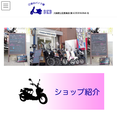
コ
ナ
ン
ビ
テ
ゲ
ン
ー
ツ
シ
へ
ョ
ス
ン
キ
に
ッ
移
プ
動