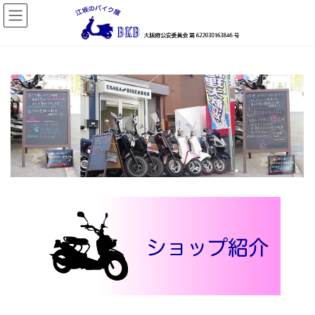
コ
ナ
ン
ビ
テ
ゲ
ン
ー
ツ
シ
へ
ョ
ス
ン
キ
に
ッ
移
プ
動