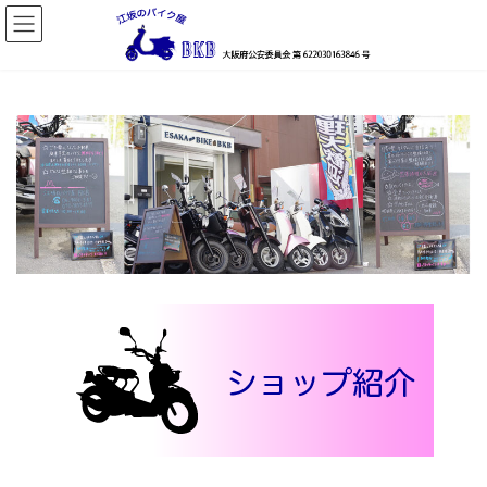
コ
ナ
ン
ビ
テ
ゲ
ン
ー
ツ
シ
へ
ョ
ス
ン
キ
に
ッ
移
プ
動