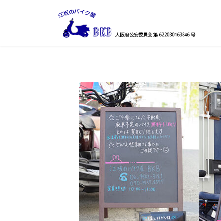
コ
ナ
ン
ビ
テ
ゲ
ン
ー
ツ
シ
へ
ョ
ス
ン
キ
に
ッ
移
プ
動