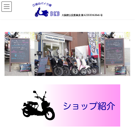
コ
ナ
ン
ビ
テ
ゲ
ン
ー
ツ
シ
へ
ョ
ス
ン
キ
に
ッ
移
プ
動