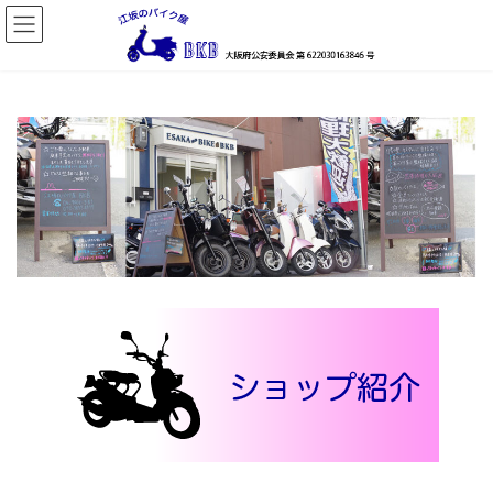
コ
ナ
ン
ビ
テ
ゲ
ン
ー
ツ
シ
へ
ョ
ス
ン
キ
に
ッ
移
プ
動